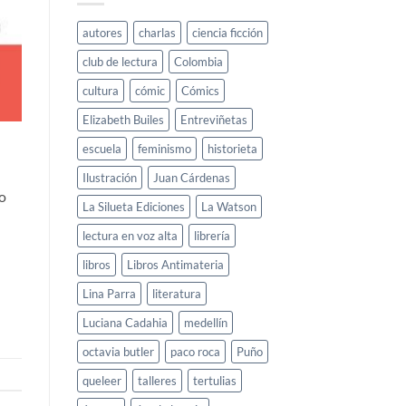
autores
charlas
ciencia ficción
club de lectura
Colombia
cultura
cómic
Cómics
Elizabeth Builes
Entreviñetas
escuela
feminismo
historieta
Ilustración
Juan Cárdenas
o
La Silueta Ediciones
La Watson
lectura en voz alta
librería
libros
Libros Antimateria
Lina Parra
literatura
Luciana Cadahia
medellín
octavia butler
paco roca
Puño
queleer
talleres
tertulias