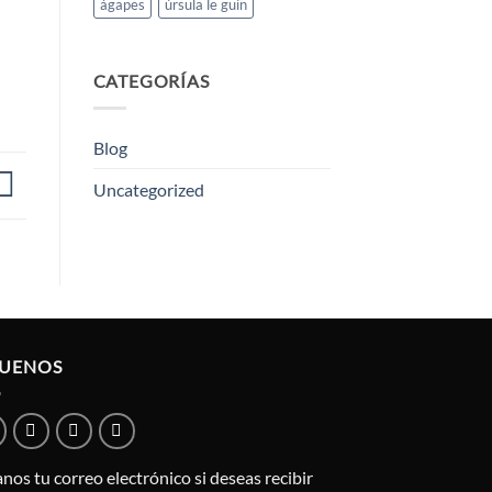
ágapes
úrsula le guin
CATEGORÍAS
Blog
Uncategorized
GUENOS
nos tu correo electrónico si deseas recibir