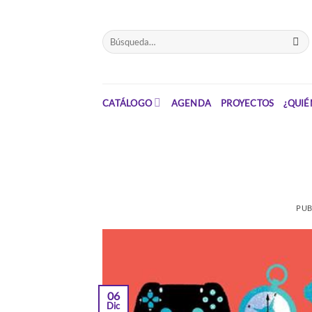
Saltar
el
Buscar
contenido
por:
CATÁLOGO
AGENDA
PROYECTOS
¿QUIÉ
PUB
06
Dic