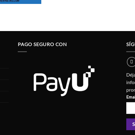
PAGO SEGURO CON
SÍ
Déja
inf
pro
Emai