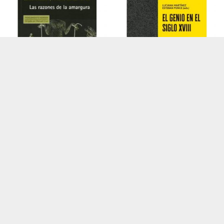
Las razones de la
El genio en el siglo
amargura
XVIII
Autor: Carlos Thiebaut
Autor: Varios Autores
$
138.000
$
187.000
AÑADIR AL CARRITO
AÑADIR AL CARRITO