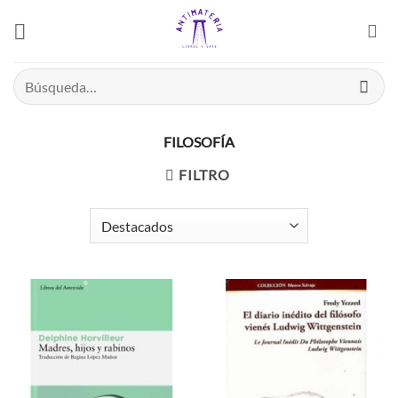
Saltar
el
contenido
Buscar
por:
FILOSOFÍA
FILTRO