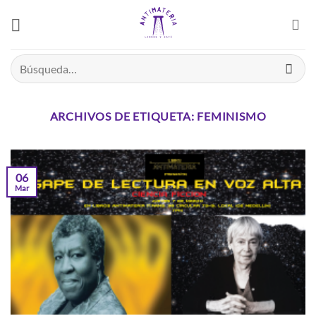
Saltar
el
contenido
Buscar
por:
ARCHIVOS DE ETIQUETA:
FEMINISMO
06
Mar