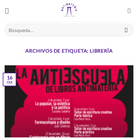
Saltar
el
contenido
Buscar
por:
ARCHIVOS DE ETIQUETA:
LIBRERÍA
16
Oct