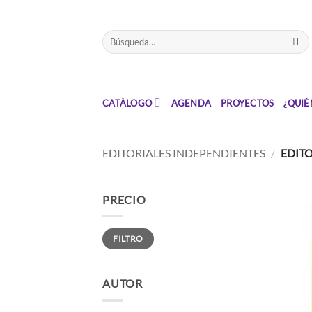
Saltar
el
Buscar
contenido
por:
CATÁLOGO
AGENDA
PROYECTOS
¿QUIÉ
EDITORIALES INDEPENDIENTES
/
EDITO
PRECIO
Precio
Precio
FILTRO
mínimo
máximo
AUTOR