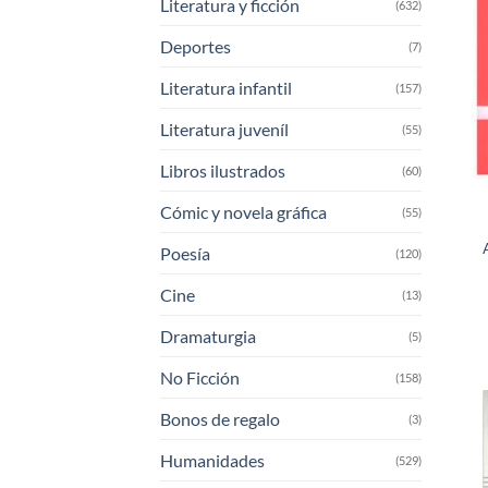
Literatura y ficción
(632)
Deportes
(7)
Literatura infantil
(157)
Literatura juveníl
(55)
Libros ilustrados
(60)
Cómic y novela gráfica
(55)
Poesía
(120)
Cine
(13)
Dramaturgia
(5)
No Ficción
(158)
Bonos de regalo
(3)
Humanidades
(529)