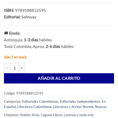
ISBN:
9789588812595
Editorial:
Safeway
🚚
Envío:
Antioquia,
1-3 días
hábiles
Toda Colombia, Aprox.
2-6 días
hábiles
Sólo 2 en stock
Lorenza y nada más - cascados cantidad
AÑADIR AL CARRITO
Código:
9789588812595
Categorías:
Editoriales Colombianas
,
Editoriales Independientes
,
En
Español
,
Literatura Colombiana
,
Literatura y ficción
,
Novela
,
Nuevos
Etiquetas:
Andrés Arias
,
Laguna Libros
,
Lorenza y nada más