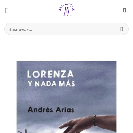
Saltar
el
contenido
Buscar
por: