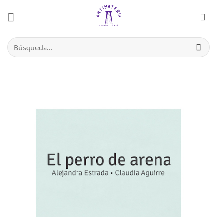
Saltar
el
contenido
Buscar
por: