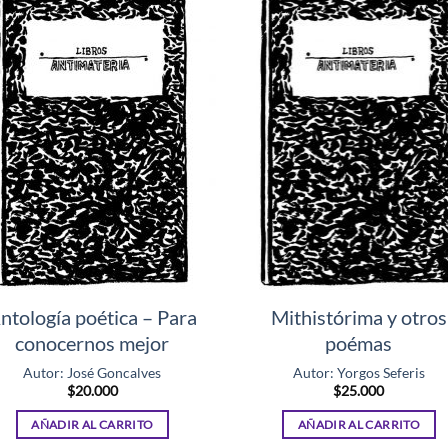
ntología poética – Para
Mithistórima y otros
conocernos mejor
poémas
Autor: José Goncalves
Autor: Yorgos Seferis
$
20.000
$
25.000
AÑADIR AL CARRITO
AÑADIR AL CARRITO