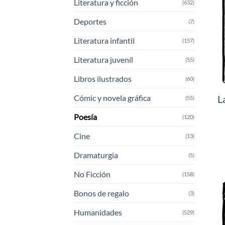
Literatura y ficción
(632)
Deportes
(7)
Literatura infantil
(157)
Literatura juveníl
(55)
Libros ilustrados
(60)
Cómic y novela gráfica
L
(55)
Poesía
(120)
Cine
(13)
Dramaturgia
(5)
No Ficción
(158)
Bonos de regalo
(3)
Humanidades
(529)