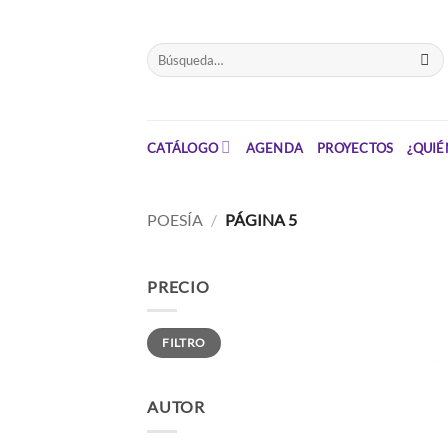
Saltar
el
Buscar
contenido
por:
CATÁLOGO
AGENDA
PROYECTOS
¿QUIÉ
POESÍA
/
PÁGINA 5
PRECIO
Precio
Precio
FILTRO
mínimo
máximo
AUTOR