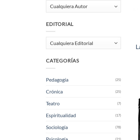
EDITORIAL
L
CATEGORÍAS
Pedagogía
(25)
Crónica
(25)
Teatro
(7)
Espiritualidad
(17)
Sociología
(78)
Psicología
(21)