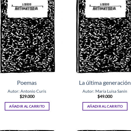
Poemas
La última generación
Autor: Antonio Curis
Autor: María Luisa Sanín
$
29.000
$
49.000
AÑADIR AL CARRITO
AÑADIR AL CARRITO