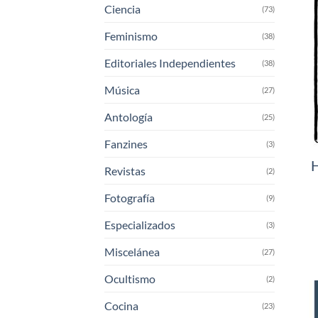
Ciencia
(73)
Feminismo
(38)
Editoriales Independientes
(38)
Música
(27)
Antología
(25)
Fanzines
(3)
H
Revistas
(2)
Fotografía
(9)
Especializados
(3)
Miscelánea
(27)
Ocultismo
(2)
Cocina
(23)