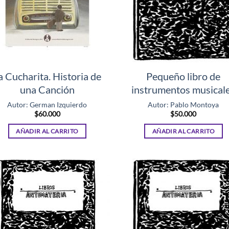
a Cucharita. Historia de
Pequeño libro de
una Canción
instrumentos musical
Autor: German Izquierdo
Autor: Pablo Montoya
$
60.000
$
50.000
AÑADIR AL CARRITO
AÑADIR AL CARRITO