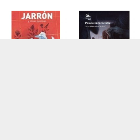
Jarrón y otros
Pasado impredecible
poemas – cascados
Autor: Carlos Alberto
Palacio
Autor: Frank Baez
$
30.000
$
40.000
AÑADIR AL CARRITO
AÑADIR AL CARRITO