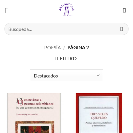
Saltar
el
contenido
Buscar
por:
POESÍA
/
PÁGINA 2
FILTRO