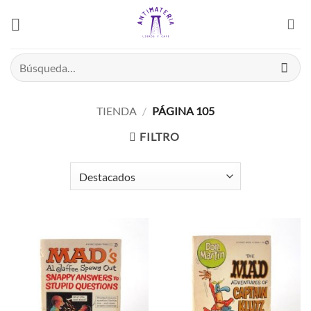
Saltar
el
contenido
Buscar
por:
TIENDA
/
PÁGINA 105
FILTRO