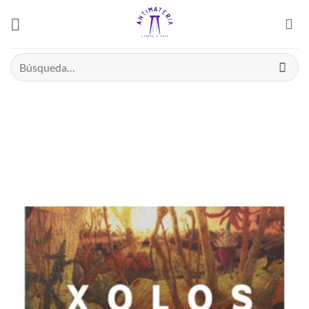
Saltar
el
contenido
Buscar
por: