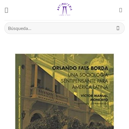
Saltar
el
contenido
Buscar
por: