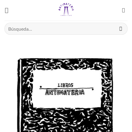
Saltar
el
contenido
Buscar
por: