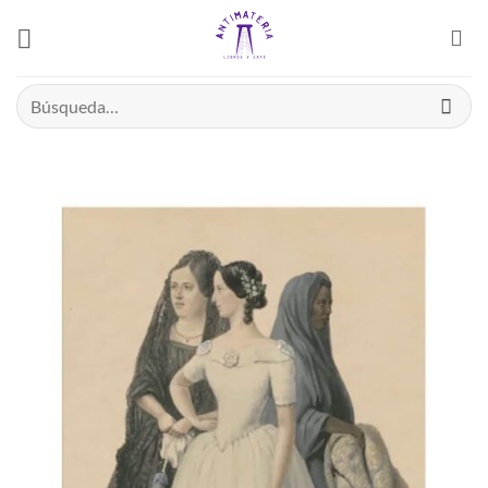
Saltar
el
contenido
Buscar
por: