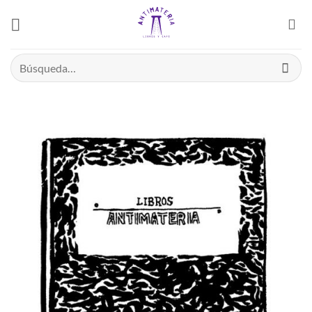
Saltar
el
contenido
Buscar
por: