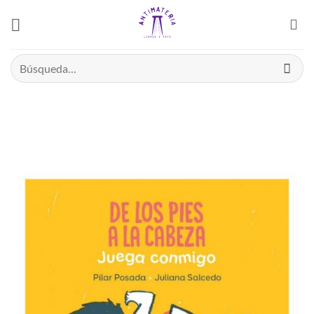
Saltar
el
contenido
Buscar
por: