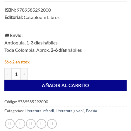
ISBN:
9789585292000
Editorial:
Cataploom Libros
🚚
Envío:
Antioquia,
1-3 días
hábiles
Toda Colombia, Aprox.
2-6 días
hábiles
Sólo 2 en stock
De los pies a la cabeza cantidad
AÑADIR AL CARRITO
Código:
9789585292000
Categorías:
Literatura infantil
,
Literatura juveníl
,
Poesía