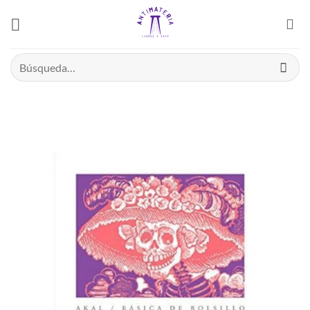
Saltar
el
contenido
Buscar
por: