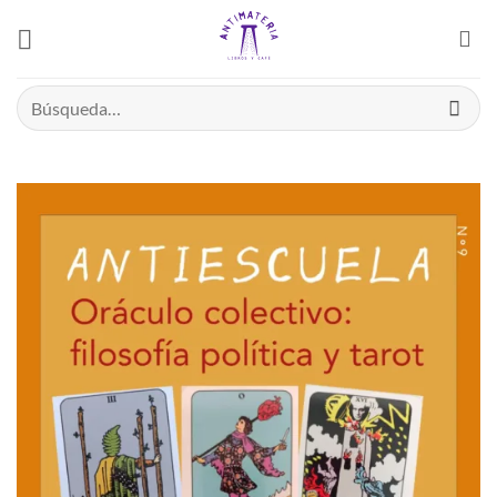
Saltar
el
contenido
Buscar
por: