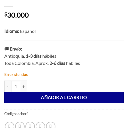
30.000
$
Idioma:
Español
🚚
Envío:
Antioquia,
1-3 días
hábiles
Toda Colombia, Aprox.
2-6 días
hábiles
En existencias
ANTIESCUELA - Oráculo colectivo: filosofía política del tarot, Emma 
AÑADIR AL CARRITO
Código:
achor1