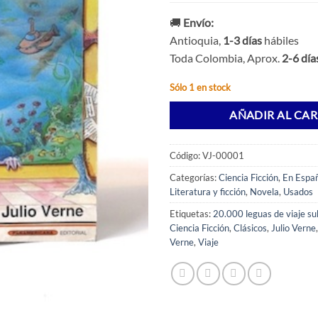
🚚
Envío:
Antioquia,
1-3 días
hábiles
Toda Colombia, Aprox.
2-6 día
Sólo 1 en stock
AÑADIR AL CAR
Código:
VJ-00001
Categorías:
Ciencia Ficción
,
En Espa
Literatura y ficción
,
Novela
,
Usados
Etiquetas:
20.000 leguas de viaje s
Ciencia Ficción
,
Clásicos
,
Julio Verne
Verne
,
Viaje