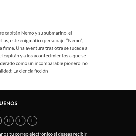
ebre capitán Nemo y su submarino, el
llas, este enigmático personaje, ”Nemo”,
ra firme. Una aventura tras otra se sucede a
el capitán y a los acontecimientos a que se
nsiderado como un incomparable pionero, no
idad: La ciencia ficción
GUENOS
nos tu correo electrónico si deseas recibir