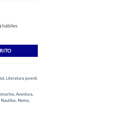
s
hábiles
RITO
ñol
,
Literatura juveníl
,
ubmarino
,
Aventura
,
,
Nautilus
,
Nemo
,