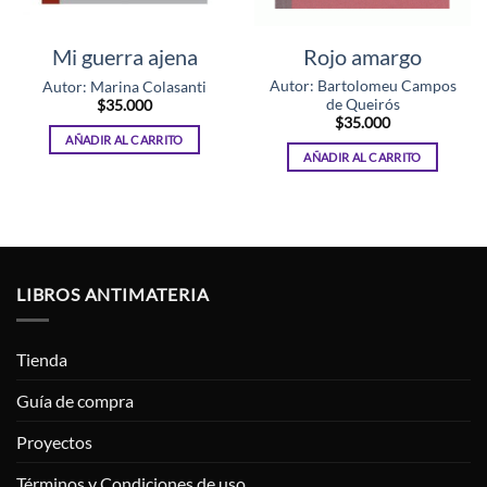
Mi guerra ajena
Rojo amargo
Autor: Bartolomeu Campos
Autor: Marina Colasanti
de Queirós
$
35.000
$
35.000
AÑADIR AL CARRITO
AÑADIR AL CARRITO
LIBROS ANTIMATERIA
Tienda
Guía de compra
Proyectos
Términos y Condiciones de uso