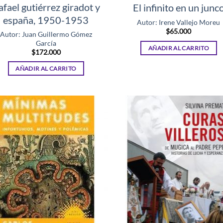
afael gutiérrez giradot y
El infinito en un junc
españa, 1950-1953
Autor: Irene Vallejo Moreu
$
65.000
Autor: Juan Guillermo Gómez
García
AÑADIR AL CARRITO
$
172.000
AÑADIR AL CARRITO