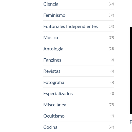
Ciencia
(73)
Feminismo
(38)
Editoriales Independientes
(38)
Música
(27)
Antología
(25)
Fanzines
(3)
Revistas
(2)
Fotografía
(9)
Especializados
(3)
Miscelánea
(27)
Ocultismo
(2)
E
Cocina
(23)