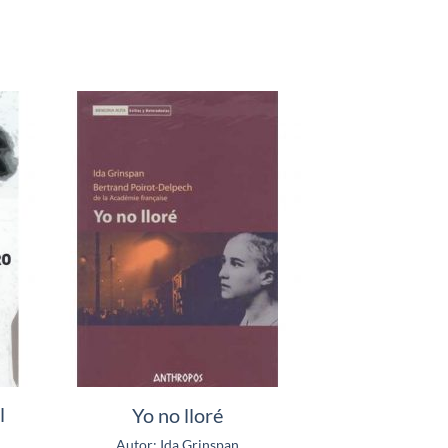
l
Yo no lloré
Autor: Ida Grinspan