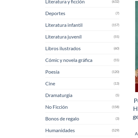
Literatura y ficción
(632)
Deportes
(7)
Literatura infantil
(157)
Literatura juveníl
(55)
Libros ilustrados
(60)
Cómic y novela gráfica
(55)
Poesía
(120)
Cine
(13)
Dramaturgia
(5)
P
No Ficción
(158)
H
ge
Bonos de regalo
(3)
Humanidades
(529)
A