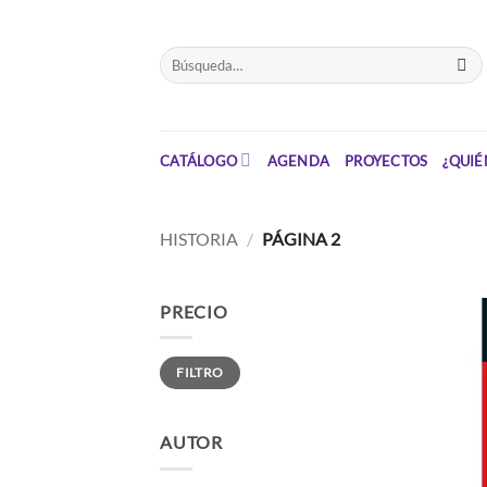
Saltar
el
Buscar
contenido
por:
CATÁLOGO
AGENDA
PROYECTOS
¿QUIÉ
HISTORIA
/
PÁGINA 2
PRECIO
Precio
Precio
FILTRO
mínimo
máximo
AUTOR