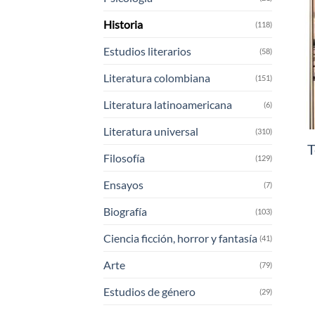
Historia
(118)
Estudios literarios
(58)
Literatura colombiana
(151)
Literatura latinoamericana
(6)
Literatura universal
(310)
T
Filosofía
(129)
Ensayos
(7)
Biografía
(103)
Ciencia ficción, horror y fantasía
(41)
Arte
(79)
Estudios de género
(29)